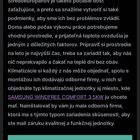
Stredoeurópanov je takéto počasie dosť
zaťažujúce, a preto sa snažíme vytvoriť si také
podmienky, aby sme ich bez problémov zvládli.
Doma alebo počas výkonu práce potrebujeme
vhodné prostredie, a prijateľná teplota ovzdušia je
jedným z dôležitých faktorov.
Pripraviť si prostredie
na leto je najvyšší čas, treba sa zariadiť tak, aby nás
nič neprekvapilo a čakať na teplé dni bez obáv.
Klimatizácie si každý z nás môže objednať, spolu s
montážou ich dodávajú odborné firmy, u nich si
objednáte typ klimatizačnej jednotky aj miesto, kde
SAMSUNG WINDFREE COMFORT 3,5KW
ju chcete
mať. Nainštalovať by vám ju mala odborná firma,
ktorá ma s týmto typom zariadenia skúsenosti, aby
ste mali záruku kvalitnej a funkčnej jednotky.