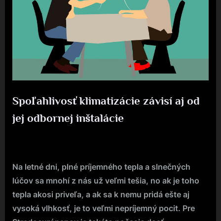
Spoľahlivosť klimatizácie závisí aj od
jej odbornej inštalácie
Posted
5. 12. 2023
By
on
Na letné dni, plné príjemného tepla a slnečných
lúčov sa mnohí z nás už veľmi tešia, no ak je toho
tepla akosi priveľa, a ak sa k nemu pridá ešte aj
vysoká vlhkosť, je to veľmi nepríjemný pocit. Pre