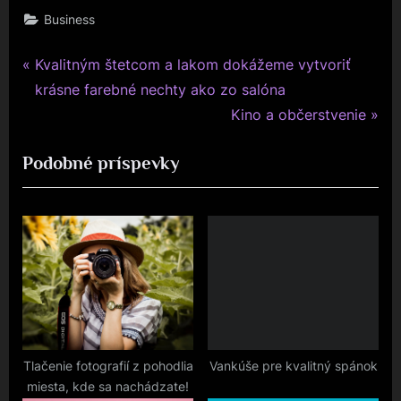
Business
P
Navigace
Kvalitným štetcom a lakom dokážeme vytvoriť
r
krásne farebné nechty ako zo salóna
pro
e
N
Kino a občerstvenie
v
e
příspěvek
Podobné príspevky
i
x
o
t
u
P
s
o
P
s
o
t
s
:
t
:
Tlačenie fotografií z pohodlia
Vankúše pre kvalitný spánok
miesta, kde sa nachádzate!