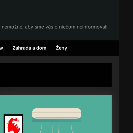
r nemožné, aby sme vás o niečom neinformovali.
w
Záhrada a dom
Ženy