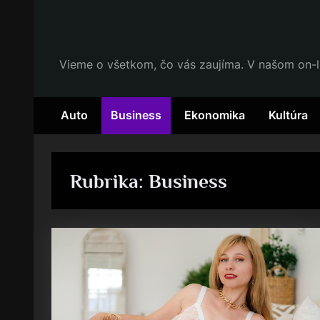
Skip
to
content
Vieme o všetkom, čo vás zaujíma. V našom on-l
Auto
Business
Ekonomika
Kultúra
Rubrika:
Business