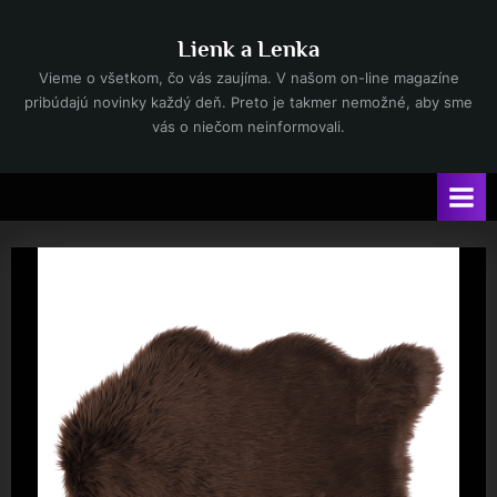
Skip
to
Lienk a Lenka
content
Vieme o všetkom, čo vás zaujíma. V našom on-line magazíne
pribúdajú novinky každý deň. Preto je takmer nemožné, aby sme
vás o niečom neinformovali.