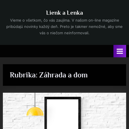
Skip
to
Lienk a Lenka
content
Vieme o všetkom, čo vás zaujíma. V našom on-line magazíne
pribúdajú novinky každý deň. Preto je takmer nemožné, aby sme
vás o niečom neinformovali.
Rubrika:
Záhrada a dom