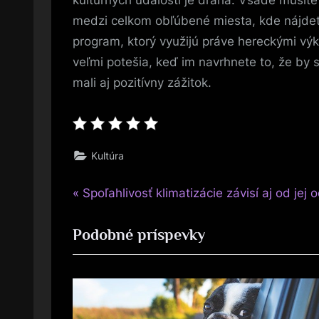
kultúrnych udalostí je drahá. Všade musíte p
medzi celkom obľúbené miesta, kde nájdete
program, ktorý využijú práve hereckými výk
veľmi potešia, keď im navrhnete to, že by s
mali aj pozitívny zážitok.
Kultúra
P
Navigace
Spoľahlivosť klimatizácie závisí aj od jej 
r
pro
Podobné príspevky
e
v
příspěvek
i
o
u