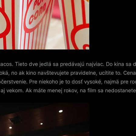
cos. Tieto dve jedlá sa predávajú najviac. Do kina sa do
soká, no ak kino navštevujete pravidelne, ucítite to. Ce
čerstvenie. Pre niekoho je to dosť vysoké, najmä pre rod
 aj vekom. Ak máte menej rokov, na film sa nedostanete