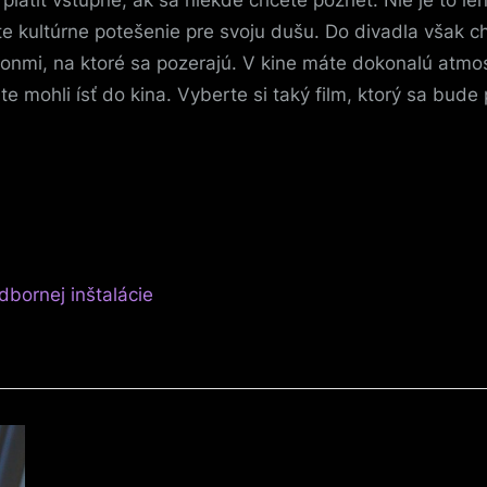
latiť vstupné, ak sa niekde chcete pozrieť. Nie je to len o
 kultúrne potešenie pre svoju dušu. Do divadla však ch
onmi, na ktoré sa pozerajú. V kine máte dokonalú atmosf
te mohli ísť do kina. Vyberte si taký film, ktorý sa bud
odbornej inštalácie