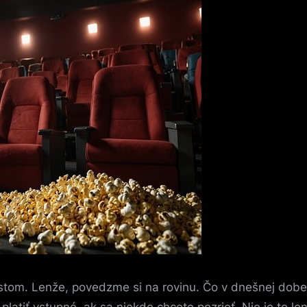
stom. Lenže, povedzme si na rovinu. Čo v dnešnej dobe