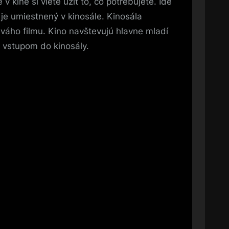
 kine si viete užiť to, čo potrebujete. Ide
ý je umiestnený v kinosále. Kinosála
áho filmu. Kino navštevujú hlavne mladí
d vstupom do kinosály.