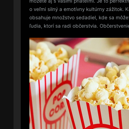
môžete aj s vašimi priateľmi. Je to perfektn
o veľmi silný a emotívny kultúrny zážitok. K
obsahuje množstvo sedadiel, kde sa môžet
ľudia, ktorí sa radi občerstvia. Občerstven