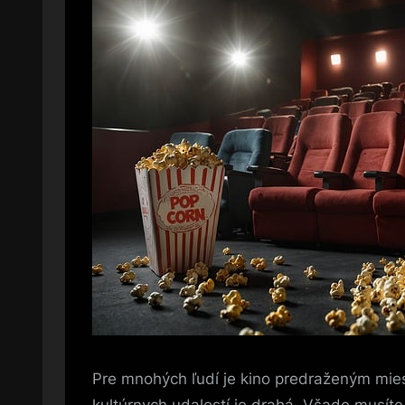
Pre mnohých ľudí je kino predraženým mie