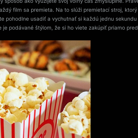
ý spôsob ako využijete svoj voľný čas zmysluplne. Práve v
aždý film sa premieta. Na to slúži premietací stroj, ktor
e pohodlne usadiť a vychutnať si každú jednu sekundu v
ie je podávané štýlom, že si ho viete zakúpiť priamo pre