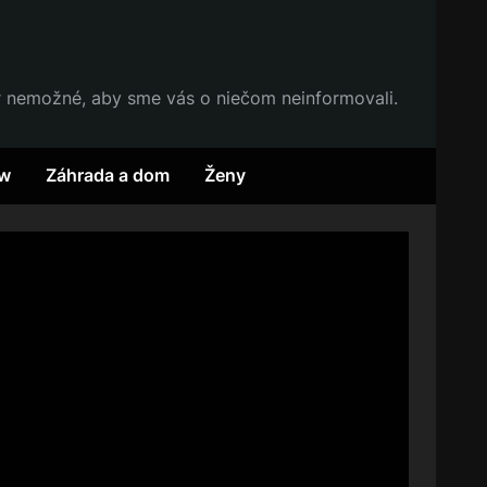
r nemožné, aby sme vás o niečom neinformovali.
w
Záhrada a dom
Ženy