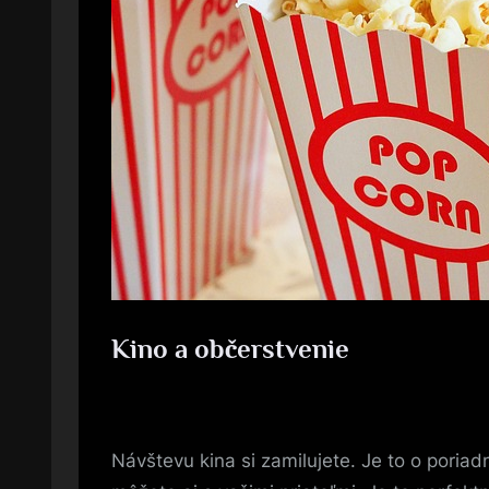
Kino a občerstvenie
Posted
28. 1. 2024
By
on
Návštevu kina si zamilujete. Je to o poriad