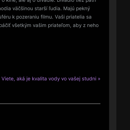
 kine, ale aj o divadle. Divadlo tiež patrí
odia väčšinou starší ľudia. Majú pekný
éru k pozeraniu filmu. Vaši priatelia sa
e páčiť všetkým vašim priateľom, aby z neho
N
Viete, aká je kvalita vody vo vašej studni
e
x
t
P
o
s