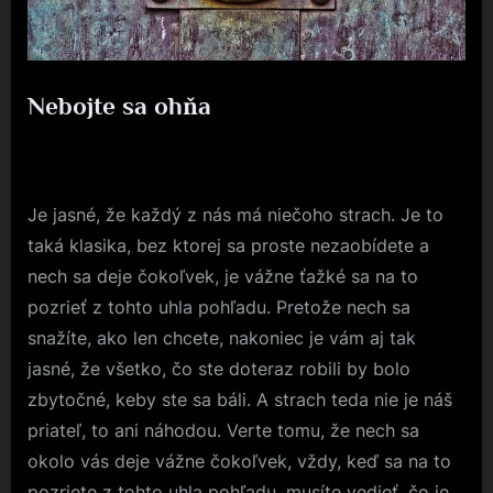
Nebojte sa ohňa
Posted
23. 8. 2018
By
on
Je jasné, že každý z nás má niečoho strach. Je to
taká klasika, bez ktorej sa proste nezaobídete a
nech sa deje čokoľvek, je vážne ťažké sa na to
pozrieť z tohto uhla pohľadu. Pretože nech sa
snažíte, ako len chcete, nakoniec je vám aj tak
jasné, že všetko, čo ste doteraz robili by bolo
zbytočné, keby ste sa báli. A strach teda nie je náš
priateľ, to ani náhodou. Verte tomu, že nech sa
okolo vás deje vážne čokoľvek, vždy, keď sa na to
pozriete z tohto uhla pohľadu, musíte vedieť, čo je