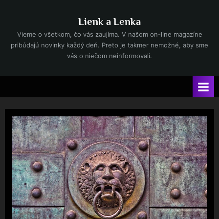
Skip
to
Lienk a Lenka
content
Vieme o všetkom, čo vás zaujíma. V našom on-line magazíne
pribúdajú novinky každý deň. Preto je takmer nemožné, aby sme
vás o niečom neinformovali.