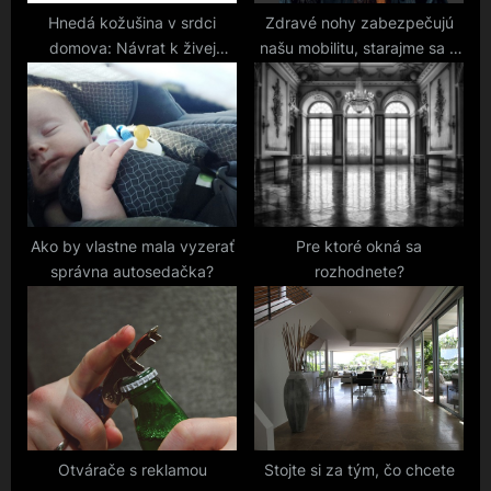
t
Hnedá kožušina v srdci
Zdravé nohy zabezpečujú
domova: Návrat k živej
našu mobilitu, starajme sa o
:
podstate
ne
Ako by vlastne mala vyzerať
Pre ktoré okná sa
správna autosedačka?
rozhodnete?
Otvárače s reklamou
Stojte si za tým, čo chcete