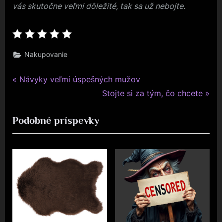
vás skutočne veľmi dôležité, tak sa už nebojte.
Nakupovanie
P
Navigace
Návyky veľmi úspešných mužov
r
N
Stojte si za tým, čo chcete
pro
e
e
Podobné príspevky
v
x
příspěvek
i
t
o
P
u
o
s
s
P
t
o
:
s