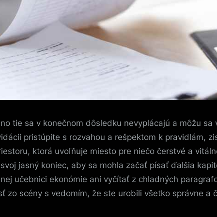
, no tie sa v konečnom dôsledku nevyplácajú a môžu sa
idácii pristúpite s rozvahou a rešpektom k pravidlám, zis
estoru, ktorá uvoľňuje miesto pre niečo čerstvé a vitáln
svoj jasný koniec, aby sa mohla začať písať ďalšia kapi
dnej učebnici ekonómie ani vyčítať z chladných paragra
ísť zo scény s vedomím, že ste urobili všetko správne a