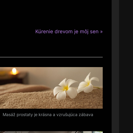
N
Kúrenie drevom je môj sen
e
x
t
P
o
s
t
:
Masáž prostaty je krásna a vzrušujúca zábava