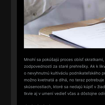
Mnohí sa pokúšajú proces obísť skratkami
zodpovednosti za staré prehrešky. Ak k likv
o nevyhnutnú kultiváciu podnikateľského pri
možno kvetnatá a dlhá, no teraz potrebuje 
skúsenostiach, ktoré sa nedajú kúpiť v žia
tkvie aj v umení vedieť včas a dôstojne od