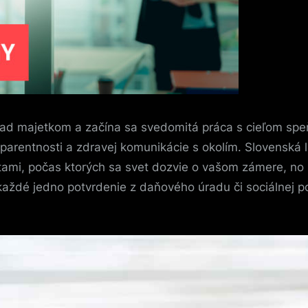
nad majetkom a začína sa svedomitá práca s cieľom speňa
sparentnosti a zdravej komunikácie s okolím. Slovenská 
otami, počas ktorých sa svet dozvie o vašom zámere, no
 každé jedno potvrdenie z daňového úradu či sociálnej p