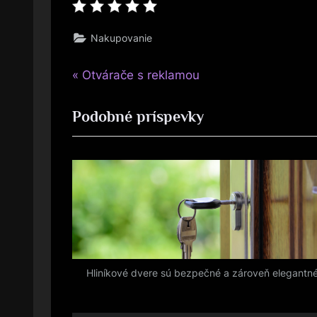
Nakupovanie
P
Navigace
Otvárače s reklamou
r
pro
Podobné príspevky
e
v
příspěvek
i
o
u
s
P
o
Hliníkové dvere sú bezpečné a zároveň elegantn
s
t