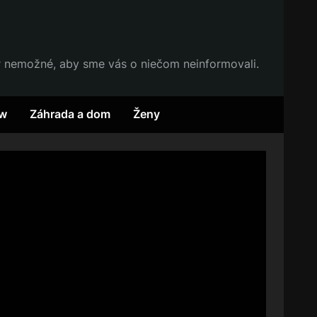
r nemožné, aby sme vás o niečom neinformovali.
w
Záhrada a dom
Ženy