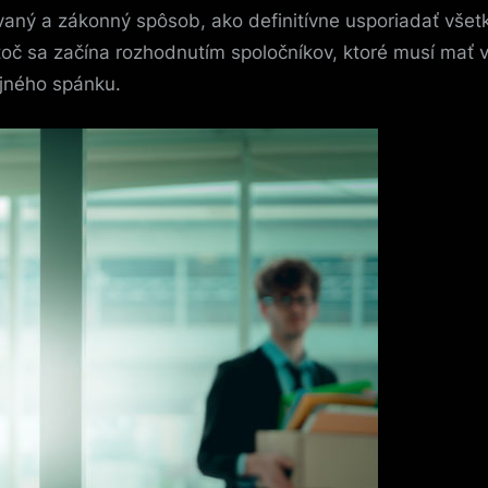
zovaný a zákonný spôsob, ako definitívne usporiadať všet
oč sa začína rozhodnutím spoločníkov, ktoré musí mať v
jného spánku.