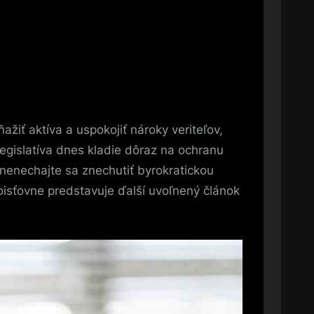
žiť aktíva a uspokojiť nároky veriteľov,
legislatíva dnes kladie dôraz na ochranu
 nenechajte sa znechutiť byrokratickou
oisťovne predstavuje ďalší uvoľnený článok