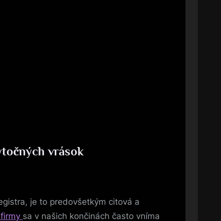
bytočných vrások
gistra, je to predovšetkým citová a
 firmy
sa v našich končinách často vníma