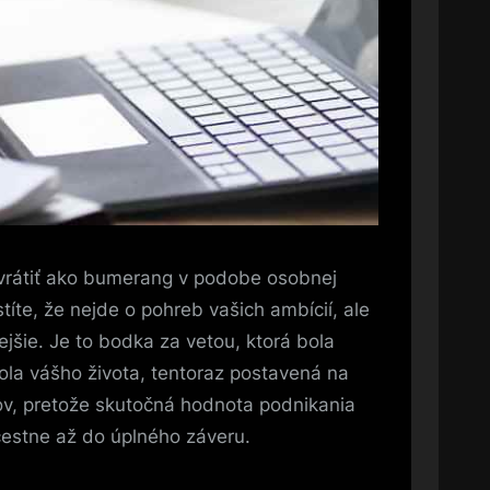
 vrátiť ako bumerang v podobe osobnej
títe, že nejde o pohreb vašich ambícií, ale
ejšie. Je to bodka za vetou, ktorá bola
tola vášho života, tentoraz postavená na
fov, pretože skutočná hodnota podnikania
 čestne až do úplného záveru.