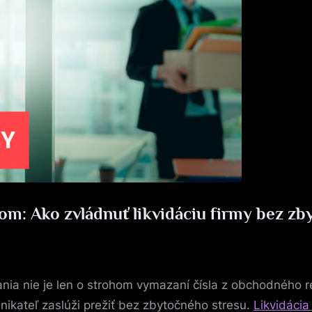
tom: Ako zvládnuť likvidáciu firmy bez z
ia nie je len o strohom vymazaní čísla z obchodného re
dnikateľ zaslúži prežiť bez zbytočného stresu.
Likvidácia