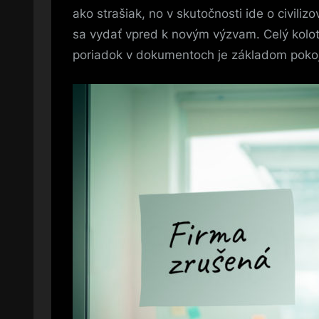
ako strašiak, no v skutočnosti ide o civili
sa vydať vpred k novým výzvam. Celý kolot
poriadok v dokumentoch je základom poko