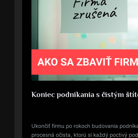
Koniec podnikania s čistým ští
Posted
5. 4. 2026
By
on
Ukončiť firmu po rokoch budovania podnikan
procesná očista, ktorú si každý poctivý po