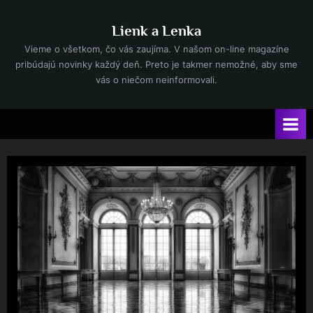
Skip
to
Lienk a Lenka
content
Vieme o všetkom, čo vás zaujíma. V našom on-line magazíne
pribúdajú novinky každý deň. Preto je takmer nemožné, aby sme
vás o niečom neinformovali.