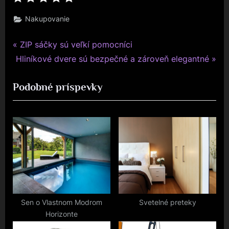
Nakupovanie
P
Navigace
ZIP sáčky sú veľkí pomocníci
N
r
Hliníkové dvere sú bezpečné a zároveň elegantné
pro
e
e
Podobné príspevky
x
v
příspěvek
t
i
P
o
o
u
s
s
t
P
:
o
s
t
Sen o Vlastnom Modrom
Svetelné preteky
Horizonte
: