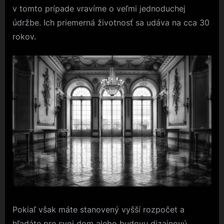
v tomto prípade vravíme o veľmi jednoduchej
údržbe. Ich priemerná životnosť sa udáva na cca 30
rokov.
Pokiaľ však máte stanovený vyšší rozpočet a
hľadáte pre svoj dom alebo budovu
dizajnovú
,