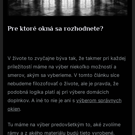
Pre ktoré okná sa rozhodnete?
Posted
9. 9. 2020
By
on
V živote to zvyčajne býva tak, že takmer pri každej
príležitostí máme na výber niekoľko možností a
smerov, akým sa vyberieme. V tomto článku síce
nebudeme filozofovať o živote, ale je pravda, že
podobná logika platí aj pri výbere domácich
doplnkov. A iné to nie je ani s
výberom správnych
okien
.
Tu máme na výber predovšetkým to, aké zvolíme
rámy a z akého materiálu budú tieto vyrobené.