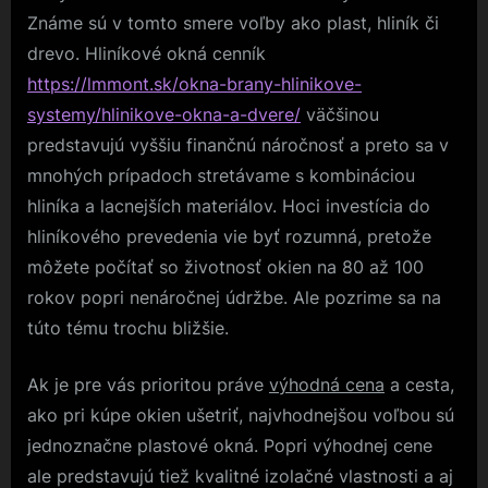
Známe sú v tomto smere voľby ako plast, hliník či
drevo. Hliníkové okná cenník
https://lmmont.sk/okna-brany-hlinikove-
systemy/hlinikove-okna-a-dvere/
väčšinou
predstavujú vyššiu finančnú náročnosť a preto sa v
mnohých prípadoch stretávame s kombináciou
hliníka a lacnejších materiálov. Hoci investícia do
hliníkového prevedenia vie byť rozumná, pretože
môžete počítať so životnosť okien na 80 až 100
rokov popri nenáročnej údržbe. Ale pozrime sa na
túto tému trochu bližšie.
Ak je pre vás prioritou práve
výhodná cena
a cesta,
ako pri kúpe okien ušetriť, najvhodnejšou voľbou sú
jednoznačne plastové okná. Popri výhodnej cene
ale predstavujú tiež kvalitné izolačné vlastnosti a aj