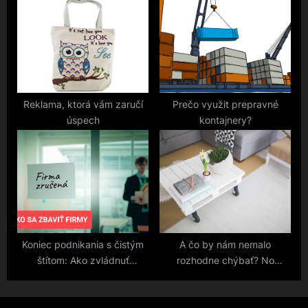
Reklama, ktorá vám zaručí
Prečo využit prepravné
úspech
kontajnery?
Koniec podnikania s čistým
A čo by nám nemalo
štítom: Ako zvládnuť
rozhodne chýbať? No
likvidáciu firmy bez
predsa konferenčný stolík!
zbytočných vrások