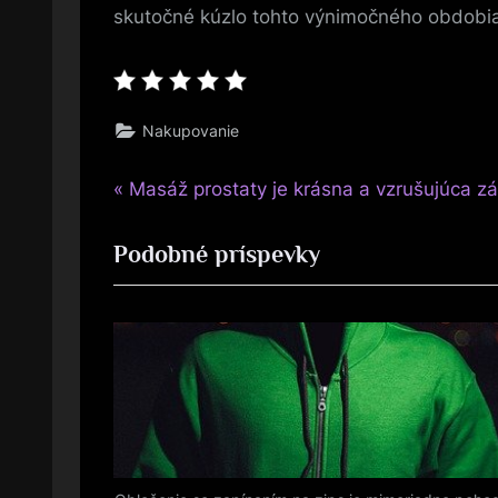
skutočné kúzlo tohto výnimočného obdobi
Nakupovanie
P
Navigace
Masáž prostaty je krásna a vzrušujúca z
r
pro
Podobné príspevky
e
v
příspěvek
i
o
u
s
P
o