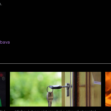
a.
ábava