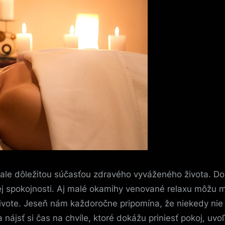
, ale dôležitou súčasťou zdravého vyváženého života. Do
ej spokojnosti. Aj malé okamihy venované relaxu môžu ma
ivote. Jeseň nám každoročne pripomína, že niekedy nie 
 nájsť si čas na chvíle, ktoré dokážu priniesť pokoj, uv