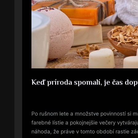
Keď príroda spomalí, je čas dop
Posted
7. 5. 2026
By
on
Po rušnom lete a množstve povinností si m
farebné lístie a pokojnejšie večery vytvára
náhoda, že práve v tomto období rastie záu