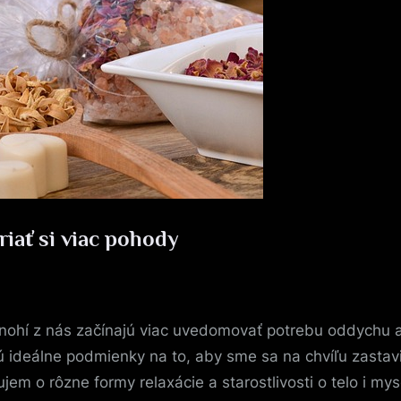
riať si viac pohody
nohí z nás začínajú viac uvedomovať potrebu oddychu a 
jú ideálne podmienky na to, aby sme sa na chvíľu zastavi
jem o rôzne formy relaxácie a starostlivosti o telo i my