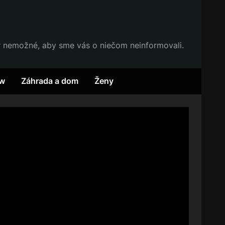
r nemožné, aby sme vás o niečom neinformovali.
w
Záhrada a dom
Ženy