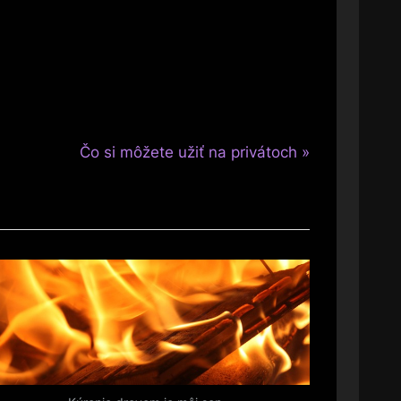
N
Čo si môžete užiť na privátoch
e
x
t
P
o
s
t
: