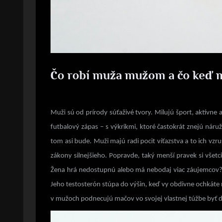
Čo robí muža mužom a čo keď m
Posted
13. 9. 2020
By
on
Muži sú od prírody súťaživé tvory. Milujú šport, aktívne 
futbalový zápas – s výkrikmi, ktoré častokrát znejú náruž
tom asi bude. Muži majú radi pocit víťazstva a to ich vzr
zákony silnejšieho. Popravde, taký menší pravek si všetc
Žena hrá nedostupnú alebo má nebodaj viac záujemcov? O 
Jeho testosterón stúpa do výšin, keď vy obdivne ochkáte 
v mužoch podnecujú mačov vo svojej vlastnej túžbe byť