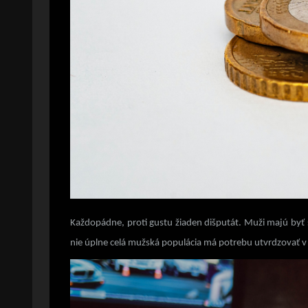
Každopádne, proti gustu žiaden dišputát. Muži majú byť s
nie úplne celá mužská populácia má potrebu utvrdzovať v s