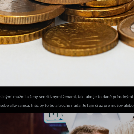
ilnými mužmi a ženy senzitívnymi ženami, tak, ako je to dané prírodnými 
ebe alfa-samca. Ináč by to bola trochu nuda. Je fajn či už pre mužov alebo 