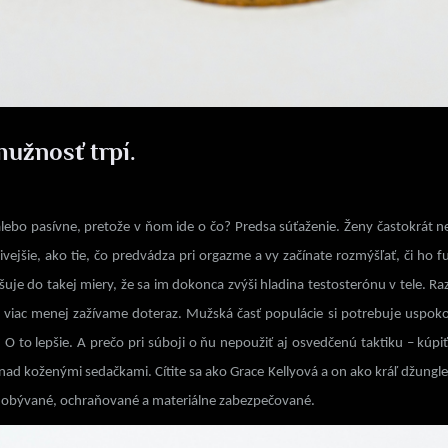
užnosť trpí.
alebo pasívne, pretože v ňom ide o čo? Predsa súťaženie. Ženy častokrát n
ivejšie, ako tie, čo predvádza pri orgazme a vy začínate rozmýšľať, či ho 
ušuje do takej miery, že sa im dokonca zvýši hladina testosterónu v tele. Ra
i viac menej zažívame doteraz. Mužská časť populácie si potrebuje uspokoj
to lepšie. A prečo pri súboji o ňu nepoužiť aj osvedčenú taktiku – kúpiť 
nad koženými sedačkami. Cítite sa ako Grace Kellyová a on ako kráľ džungle
 dobývané, ochraňované a materiálne zabezpečované.