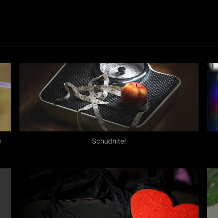
é
Schudnite!