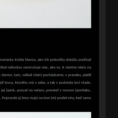
everiacky krútia hlavou, ako ich polovičky dokážu prežívať
futbal náhodou nevzrušuje viac, ako vy. A vlastne niečo na
z darmo, tam, odkiaľ všetci pochádzame, v praveku, platili
iť lovca, ktorého má v sebe, a tak v podstate loví všade.
jej šperk, pozvať na večeru, previezť v novom športiaku.
. Popravde aj ženy majú na tom istý podiel viny, keď samy