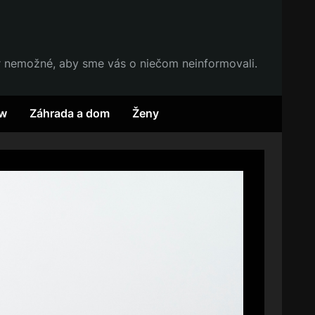
r nemožné, aby sme vás o niečom neinformovali.
w
Záhrada a dom
Ženy