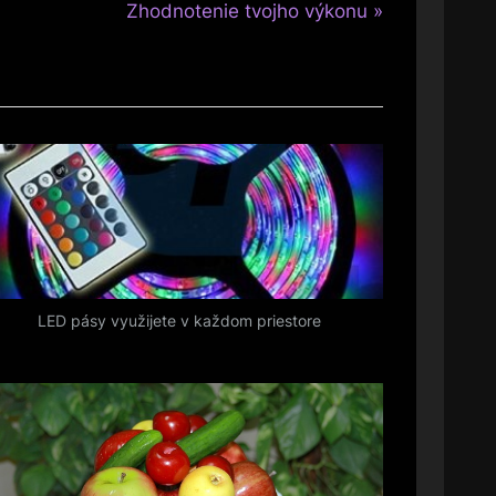
N
Zhodnotenie tvojho výkonu
e
x
t
P
o
s
t
:
LED pásy využijete v každom priestore