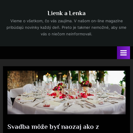
Skip
to
Lienk a Lenka
content
Vieme o všetkom, čo vás zaujíma. V našom on-line magazíne
pribúdajú novinky každý deň. Preto je takmer nemožné, aby sme
vás o niečom neinformovali.
Svadba môže byť naozaj ako z