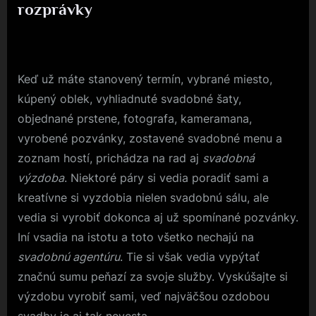
rozprávky
Posted
6. 3. 2019
By
on
Keď už máte stanovený termín, vybrané miesto,
kúpený oblek, vyhliadnuté svadobné šaty,
objednané prstene, fotografa, kameramana,
vyrobené pozvánky, zostavené svadobné menu a
zoznam hostí, prichádza na rad aj
svadobná
výzdoba
. Niektoré páry si vedia poradiť sami a
kreatívne si vyzdobia nielen svadobnú sálu, ale
vedia si vyrobiť dokonca aj už spomínané pozvánky.
Iní vsadia na istotu a toto všetko nechajú na
svadobnú agentúru
. Tie si však vedia vypýtať
značnú sumu peňazí za svoje služby. Vyskúšajte si
výzdobu vyrobiť sami, veď najväčšou ozdobou