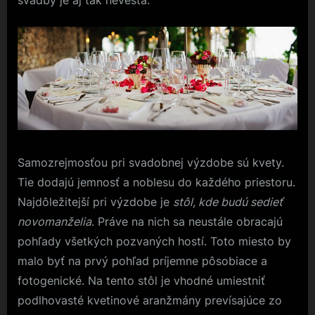
svadby je aj tak nevesta.
Samozrejmosťou pri svadobnej výzdobe sú kvety.
Tie dodajú jemnosť a noblesu do každého priestoru.
Najdôležitejší pri výzdobe je
stôl, kde budú sedieť
novomanželia
. Práve na nich sa neustále obracajú
pohľady všetkých pozvaných hostí. Toto miesto by
malo byť na prvý pohľad príjemne pôsobiace a
fotogenické. Na tento stôl je vhodné umiestniť
podlhovasté kvetinové aranžmány prevísajúce zo