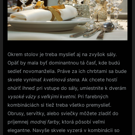
Okrem stolov je treba myslieť aj na zvyšok sály.
Opäť by mala byť dominantnou tá časť, kde budú
sedieť novomanželia. Práve za ich chrbtami sa bude
skvele vynímať
kvetinová stena
. Ak chcete hostí
ohúriť ihneď pri vstupe do sály, umiestnite k dverám
vysoké vázy s veľkými kvetmi
. Pri farebných
kombináciách si tiež treba všetko premyslieť.
Obrusy, servítky, alebo sviečky môžete zladiť do
príjemnej
modrej farby
, ktorá pôsobí veľmi
elegantne. Navyše skvele vyzerá v kombinácii so