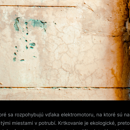
toré sa rozpohybujú vďaka elektromotoru, na ktoré sú na
hatými miestami v potrubí. Krtkovanie je ekologické, pr