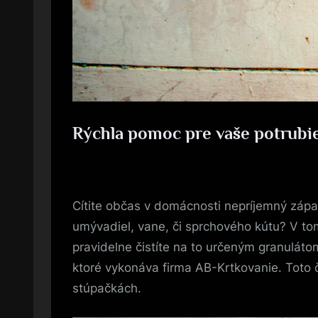
Rýchla pomoc pre vaše potrubi
Posted
17. 5. 2023
By
on
Cítite občas v domácnosti nepríjemný zápac
umývadiel, vane, či sprchového kútu? V tom
pravidelne čistíte na to určeným granuláto
ktoré vykonáva firma AB-Krtkovanie. Toto č
stúpačkách.