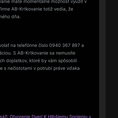
kovanie máte momentálne možnosť využiť v
 firme AB-Krtkovanie totiž vedia, že
vného dňa.
volať na telefónne číslo 0940 367 897 a
záciou. S AB-Krtkovanie sa nemusíte
ch doplatkov, ktoré by vám spôsobili
te s nečistotami v potrubí práve vďaka
sáž: Otvorenie Dverí K Hlbšiemu Spojeniu