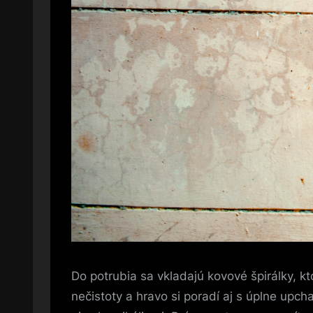
Do potrubia sa vkladajú kovové špirálky, k
nečistoty a hravo si poradí aj s úplne upc