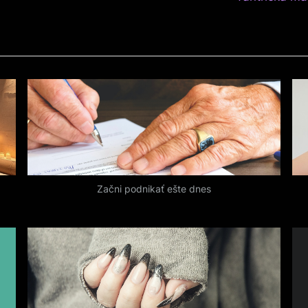
e
x
t
P
o
s
t
:
Začni podnikať ešte dnes