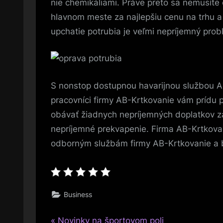
nie chemikáliami. Práve preto sa nemusíte
hlavnom meste za najlepšiu cenu na trhu 
upchatie potrubia je veľmi nepríjemný prob
S nonstop dostupnou havarijnou službou AB
pracovníci firmy AB-Krtkovanie vám prídu 
obávať žiadnych nepríjemných doplatkov za
nepríjemné prekvapenie. Firma AB-Krtkovani
odborným službám firmy AB-Krtkovanie a b
Business
P
Novinky na športovom poli