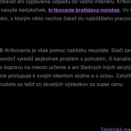
 obávať ani vyplavenia odpadu do vášho interiéru. Krt
a navyše kedykoľvek,
krtkovanie bratislava nonstop
. Vo
lém, s ktorým nikto nechce čakať do najbližšieho praco
-Krtkovania je však pomoc nablízku neustále. Stačí za
pomôcť vyriešiť akýkoľvek problém s potrubím, či kanali
 dopravu na miesto určenie a ani žiadnych iných skrytý
e pristupuje k svojim klientom slušne a s úctou. Zatoč
udete sa tešiť zo skvelých výsledkov za super cenu.
N
Tántrická ma