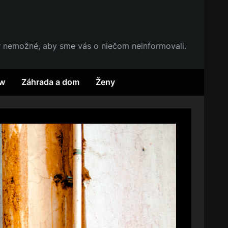
r nemožné, aby sme vás o niečom neinformovali.
w
Záhrada a dom
Ženy