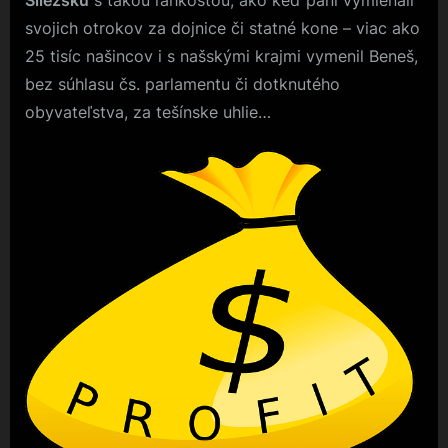
Sliezsku
s takou ľahkosťou, ako keď páni vymieňali
svojich otrokov za dojnice či statné kone – viac ako
25 tisíc našincov i s našskými krajmi vymenil Beneš,
bez súhlasu čs. parlamentu či dotknutého
obyvateľstva, za tešínske uhlie…