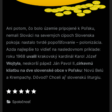
Ani potom, čo bolo územie pripojené k Poľsku,
nemali Slováci na severných cípoch Slovenska
pokoja: nastalo tvrdé popoľšťovanie – polonizácia.
Azda najlepšie to vidieť na nasledovnom príklade:
roku 1968
uvalil
krakovský kardinál Karol Józef
Wojtyła
, neskorší pápež Ján Pavol II.,
cirkevnú
kliatbu na dve slovenské obce v Poľsku
: Novú Belú
!
a Krempachy. Dôvod? Chceli aj
slovenskú liturgiu.
Spoločnosť