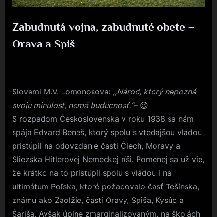
Zabudnutá vojna, zabudnuté obete –
Orava a Spiš
Posted
26. 2. 2025
By
on
Slovami M.V. Lomonosova:
,,Národ, ktorý nepozná
svoju minulosť, nemá budúcnosť.“
– 😉
S rozpadom Československa v roku 1938 sa nám
spája Edvard Beneš, ktorý spolu s vtedajšou vládou
pristúpil na odovzdanie časti Čiech, Moravy a
Sliezska Hitlerovej Nemeckej ríši. Pomenej sa už vie,
že krátko na to pristúpil spolu s vládou i na
ultimátum Poľska, ktoré požadovalo časť Tešínska,
známu ako Zaolžie, časti Oravy, Spiša, Kysúc a
Šariša. Avšak úplne zmarginalizovaným, na školách