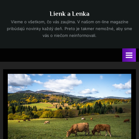
Skip
to
Lienk a Lenka
content
Vieme o všetkom, čo vás zaujíma. V našom on-line magazíne
pribúdajú novinky každý deň. Preto je takmer nemožné, aby sme
vás o niečom neinformovali.