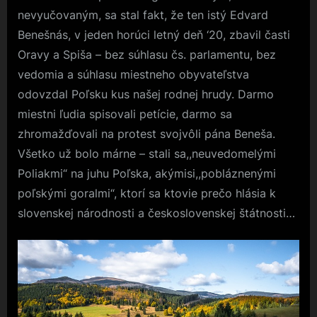
nevyučovaným, sa stal fakt, že ten istý Edvard
Benešnás, v jeden horúci letný deň ‘20, zbavil časti
Oravy a Spiša – bez súhlasu čs. parlamentu, bez
vedomia a súhlasu miestneho obyvateľstva
odovzdal Poľsku kus našej rodnej hrudy. Darmo
miestni ľudia spisovali petície, darmo sa
zhromažďovali na protest svojvôli pána Beneša.
Všetko už bolo márne – stali sa,,neuvedomelými
Poliakmi“ na juhu Poľska, akýmisi,,pobláznenými
poľskými goralmi“, ktorí sa ktovie prečo hlásia k
slovenskej národnosti a československej štátnosti…