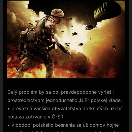
Celý problém by sa bol pravdepodobne vyriešil
prostredníctvom jednoduchého,,NIE“ poľskej vláde:
• prevažná väčšina obyvateľstva dotknutých území
bola za zotrvanie v Č-SR
• v období poľského besnenia sa už domov hojne