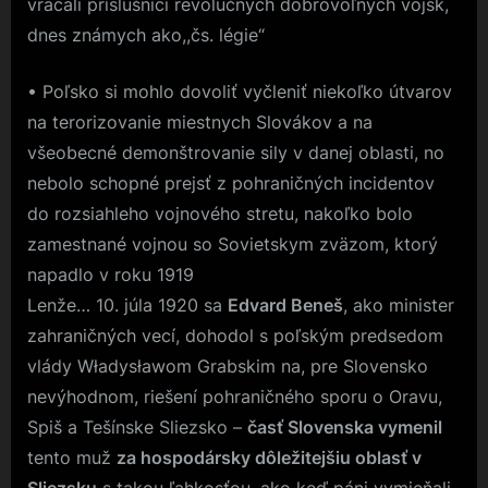
vracali príslušníci revolučných dobrovoľných vojsk,
dnes známych ako,,čs. légie“
• Poľsko si mohlo dovoliť vyčleniť niekoľko útvarov
na terorizovanie miestnych Slovákov a na
všeobecné demonštrovanie sily v danej oblasti, no
nebolo schopné prejsť z pohraničných incidentov
do rozsiahleho vojnového stretu, nakoľko bolo
zamestnané vojnou so Sovietskym zväzom, ktorý
napadlo v roku 1919
Lenže… 10. júla 1920 sa
Edvard Beneš
, ako minister
zahraničných vecí, dohodol s poľským predsedom
vlády Władysławom Grabskim na, pre Slovensko
nevýhodnom, riešení pohraničného sporu o Oravu,
Spiš a Tešínske Sliezsko –
časť Slovenska vymenil
tento muž
za hospodársky dôležitejšiu oblasť v