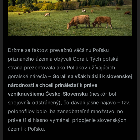
Držme sa faktov: prevažnú väčšinu Poľsku
priznaného územia obývali Gorali. Tých poľská
strana prezentovala ako Poliakov užívajúcich
goralské nárečia –
Gorali sa však hlásili k slovenskej
národnosti a chceli prináležať k práve
vzniknuvšiemu Česko-Slovensku
(neskôr bol
spojovník odstránený), čo dávali jasne najavo – tzv.
polonofilov bolo iba zanedbateľné množstvo, no
práve tí si hlasno vymáhali pripojenie slovenských
území k Poľsku.