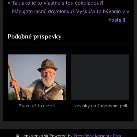
P
Navigace
Tak ako je to vlastne s tou čokoládou?!
N
r
Plánujete lacnú dovolenku? Vyskúšajte bývanie v
pro
e
e
hosteli!
x
v
příspěvek
Podobné príspevky
t
i
P
o
o
u
s
s
t
P
:
o
s
t
:
Zrazu už tu nie sú
Novinky na športovom poli
© Lienkalenka.sk
Powered by
PressBook Masonry Dark