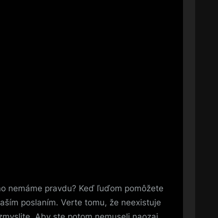
biť, no nemáme pravdu? Keď ľuďom pomôžete
 vaším poslaním. Verte tomu, že neexistuje
rozmyslite. Aby ste potom nemuseli naozaj