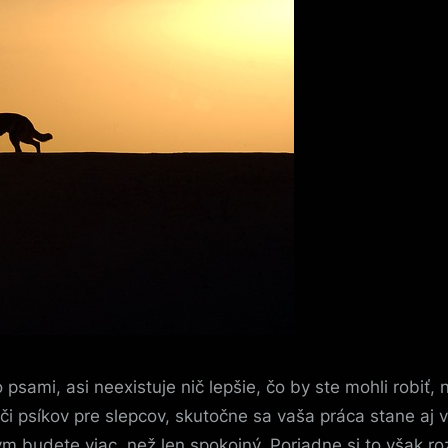
so psami, asi neexistuje nič lepšie, čo by ste mohli ro
é či psíkov pre slepcov, skutočne sa vaša práca stane aj
s tým budete viac, než len spokojný. Poriadne si to však 