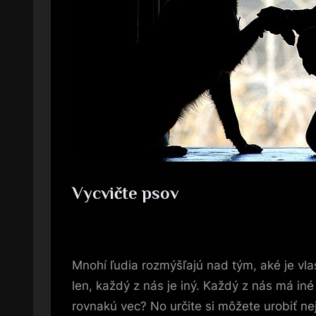
Vycvičte psov
Posted
30. 11. 2017
By
on
Mnohí ľudia rozmýšľajú nad tým, aké je vla
len, každý z nás je iný. Každý z nás má iné
rovnakú vec? No určite si môžete urobiť nej