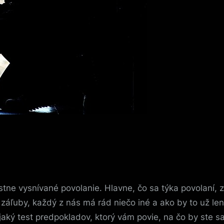
stne vysnívané povolanie. Hlavne, čo sa týka povolaní, 
 záľuby, každý z nás má rád niečo iné a ako by to už len
aký test predpokladov, ktorý vám povie, na čo by ste sa