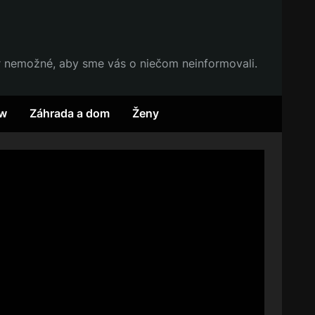
r nemožné, aby sme vás o niečom neinformovali.
w
Záhrada a dom
Ženy