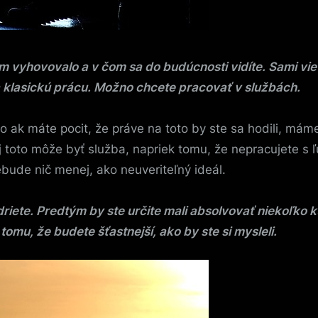
ám vyhovovalo a v čom sa do budúcnosti vidíte. Sami vi
na klasickú prácu. Možno chcete pracovať v službách.
no ak máte pocit, že práve na toto by ste sa hodili, mám
e aj toto môže byť služba, napriek tomu, že nepracujete s
ebude nič menej, ako neuveriteľný ideál.
riete. Predtým by ste určite mali absolvovať niekoľko k
omu, že budete šťastnejší, ako by ste si mysleli.