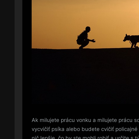
Ak milujete prácu vonku a milujete prácu 
vycvičiť psíka alebo budete cvičiť policajn
nič lepšie, čo by ste mohli robiť a určite 