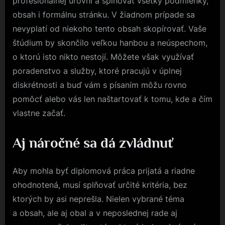
profesionálnej úrovni a splňovať všetky podmienky,
obsah i formálnu stránku. V žiadnom prípade sa
nevyplatí od niekoho tento obsah skopírovať. Vaše
štúdium by skončilo veľkou hanbou a neúspechom,
o ktorú isto nikto nestojí. Môžete však využívať
poradenstvo a služby, ktoré pracujú v úplnej
diskrétnosti a buď vám s písaním môžu rovno
pomôcť alebo vás len naštartovať k tomu, kde a čím
vlastne začať.
Aj náročné sa dá zvládnuť
Aby mohla byť diplomová práca prijatá a riadne
ohodnotená, musí splňovať určité kritéria, bez
ktorých by asi neprešla. Nielen vybrané téma
a obsah, ale aj obal a v neposlednej rade aj