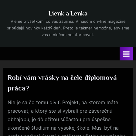
Skip
to
Lienk a Lenka
content
Vieme o všetkom, čo vás zaujíma. V našom on-line magazíne
pribúdajú novinky každý deň. Preto je takmer nemožné, aby sme
vás o niečom neinformovali.
Robí vám vrásky na čele diplomová
práca?
Posted
7. 1. 2023
Nie je sa čo tomu diviť. Projekt, na ktorom máte
By
on
pracovať, a ktorý ste si vybrali pre záverečnú
obhajobu, je dôležitou súčasťou pre úspešne
ukončené štúdium na vysokej škole. Musí byť na