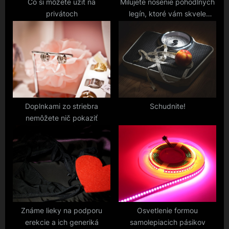
t
Čo si môžete užiť na
Milujete nosenie pohodlných
privátoch
legín, ktoré vám skvele
:
padnú?
Doplnkami zo striebra
Schudnite!
nemôžete nič pokaziť
Známe lieky na podporu
Osvetlenie formou
erekcie a ich generiká
samolepiacich pásikov