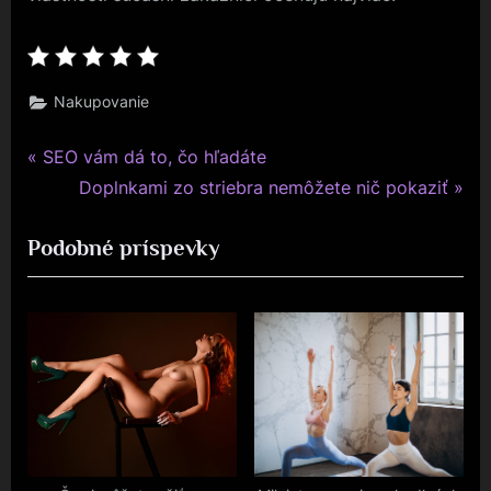
Nakupovanie
P
Navigace
SEO vám dá to, čo hľadáte
r
N
Doplnkami zo striebra nemôžete nič pokaziť
pro
e
e
Podobné príspevky
v
x
příspěvek
i
t
o
P
u
o
s
s
P
t
o
:
s