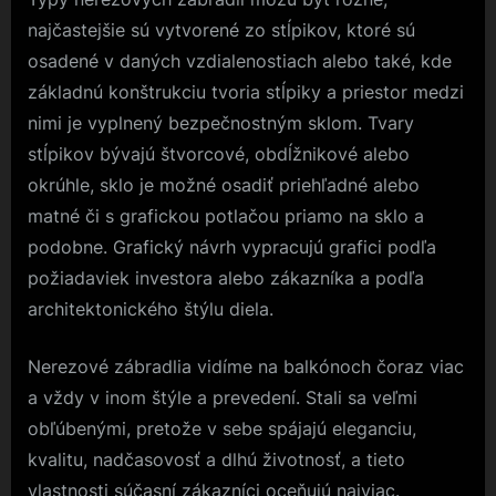
najčastejšie sú vytvorené zo stĺpikov, ktoré sú
osadené v daných vzdialenostiach alebo také, kde
základnú konštrukciu tvoria stĺpiky a priestor medzi
nimi je vyplnený bezpečnostným sklom. Tvary
stĺpikov bývajú štvorcové, obdĺžnikové alebo
okrúhle, sklo je možné osadiť priehľadné alebo
matné či s grafickou potlačou priamo na sklo a
podobne. Grafický návrh vypracujú grafici podľa
požiadaviek investora alebo zákazníka a podľa
architektonického štýlu diela.
Nerezové zábradlia vidíme na balkónoch čoraz viac
a vždy v inom štýle a prevedení. Stali sa veľmi
obľúbenými, pretože v sebe spájajú eleganciu,
kvalitu, nadčasovosť a dlhú životnosť, a tieto
vlastnosti súčasní zákazníci oceňujú najviac.