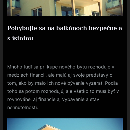
Pohybujte sa na balkónoch bezpečne a
s istotou
Posted
20. 10. 2020
By
on
Mnoho ľudí sa pri kúpe nového bytu rozhoduje v
medziach financií, ale majú aj svoje predstavy o
tom, ako by malo ich nové bývanie vyzerať. Podľa
toho sa potom rozhodujú, ale všetko to musí byť v
rovnováhe: aj financie aj vybavenie a stav
nehnuteľnosti.