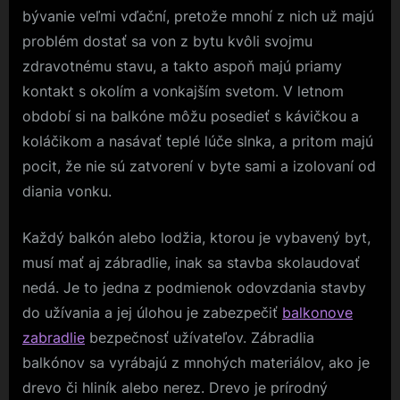
bývanie veľmi vďační, pretože mnohí z nich už majú
problém dostať sa von z bytu kvôli svojmu
zdravotnému stavu, a takto aspoň majú priamy
kontakt s okolím a vonkajším svetom. V letnom
období si na balkóne môžu posedieť s kávičkou a
koláčikom a nasávať teplé lúče slnka, a pritom majú
pocit, že nie sú zatvorení v byte sami a izolovaní od
diania vonku.
Každý balkón alebo lodžia, ktorou je vybavený byt,
musí mať aj zábradlie, inak sa stavba skolaudovať
nedá. Je to jedna z podmienok odovzdania stavby
do užívania a jej úlohou je zabezpečiť
balkonove
zabradlie
bezpečnosť užívateľov. Zábradlia
balkónov sa vyrábajú z mnohých materiálov, ako je
drevo či hliník alebo nerez. Drevo je prírodný