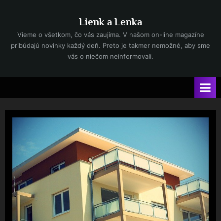
Skip
to
Lienk a Lenka
content
Vieme o všetkom, čo vás zaujíma. V našom on-line magazíne
pribúdajú novinky každý deň. Preto je takmer nemožné, aby sme
vás o niečom neinformovali.