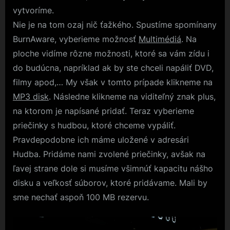
vytvoríme.
Nie je na tom ozaj nič ťažkého. Spustíme spomínany
BurnAware, vyberieme možnosť
Multimédiá
. Na
ploche vidíme rôzne možnosti, ktoré sa vám zídu i
do budúcna, napríklad ak by ste chceli napáliť DVD,
filmy apod,… My však v tomto prípade klikneme na
MP3 disk
. Následne klikneme na viditeľný znak plus,
na ktorom je napísané pridať. Teraz vyberieme
priečinky s hudbou, ktoré chceme vypáliť.
Pravdepodobne ich máme uložené v adresári
Hudba. Pridáme nami zvolené priečinky, avšak na
ľavej strane dole si musíme všimnúť kapacitu nášho
disku a veľkosť súborov, ktoré pridávame. Mali by
sme nechať aspoň 100 MB rezervu.