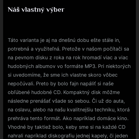
Náš vlastný výber
Posted
23. 4. 2017
By
on
Táto varianta je aj na dnešnú dobu ešte stále in,
potrebná a využiteľná. Pretože v našom počítači sa
na pevnom disku z roka na rok hromadí viac a viac
hudobných albumov vo formáte MP3. Pri niektorých
si uvedomíme, že sme ich vlastne skoro vôbec
nepočúvali. Preto by bolo fajn napáliť si naše
obľúbené hudobné CD. Kompaktný disk môžme
následne prenášať všade so sebou. Či už do auta,
na oslavu, alebo na našu kvalitnejšiu techniku, ktorá
prehráva tento formát. Ako napríklad domáce kino.
Vhodné by taktiež bolo, keby sme si na každé CD
nahrali napríklad diskografiu jednej kapely, či jeden