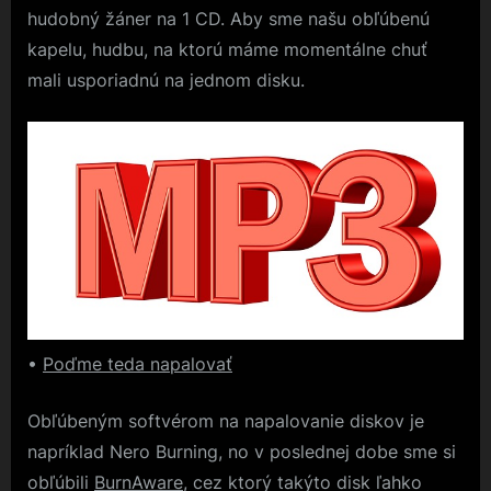
hudobný žáner na 1 CD. Aby sme našu obľúbenú
kapelu, hudbu, na ktorú máme momentálne chuť
mali usporiadnú na jednom disku.
•
Poďme teda napalovať
Obľúbeným softvérom na napalovanie diskov je
napríklad Nero Burning, no v poslednej dobe sme si
obľúbili
BurnAware
, cez ktorý takýto disk ľahko