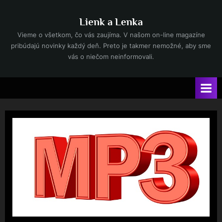
Skip
to
Lienk a Lenka
content
Vieme o všetkom, čo vás zaujíma. V našom on-line magazíne
pribúdajú novinky každý deň. Preto je takmer nemožné, aby sme
vás o niečom neinformovali.