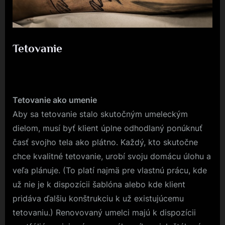
Tetovanie
Posted
2. 3. 2025
By
on
Tetovanie ako umenie
Aby sa tetovanie stalo skutočným umeleckým
dielom, musí byť klient úplne odhodlaný ponúknuť
časť svojho tela ako plátno. Každý, kto skutočne
chce kvalitné tetovanie, urobí svoju domácu úlohu a
veľa plánuje. (To platí najmä pre vlastnú prácu, kde
už nie je k dispozícii šablóna alebo kde klient
pridáva ďalšiu konštrukciu k už existujúcemu
tetovaniu.) Renovovaný umelci majú k dispozícii