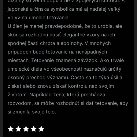
dizajny sú veľmi populárne v Spojených štátoch. A
japonská a čínska symbolika má aj naďalej veľký
vplyv na umenie tetovania.
U žien je menej pravdepodobné, že to urobia, ale
skôr sa rozhodnú nosiť elegantné vzory na ich
spodnej časti chrbta alebo nohy. V mnohých
prípadoch bude tetovanie na nenápadných
miestach. Tetovanie znamená záväzok. Ako trvalé
umelecké diela vo všeobecnosti naznačujú určitý
osobný prechod významu. Často sa to týka úsilia
získať alebo znovu získať kontrolu nad svojim
životom. Napríklad žena, ktorá prechádza
rozvodom, sa môže rozhodnúť si dať tetovanie, aby
si zmenila svoje telo.