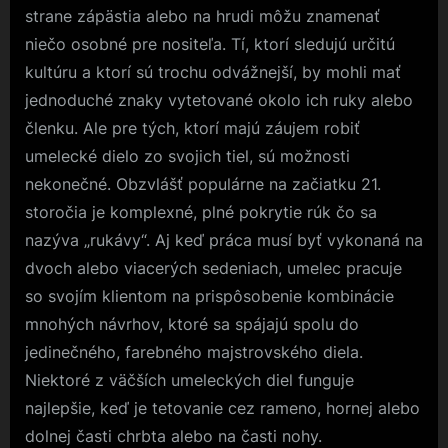
strane zápästia alebo na hrudi môžu znamenať
niečo osobné pre nositeľa. Tí, ktorí sledujú určitú
kultúru a ktorí sú trochu odvážnejší, by mohli mať
jednoduché znaky vytetované okolo ich ruky alebo
členku. Ale pre tých, ktorí majú záujem robiť
umelecké dielo zo svojich tiel, sú možnosti
nekonečné. Obzvlášť populárne na začiatku 21.
storočia je komplexné, plné pokrytie rúk čo sa
nazýva „rukávy“. Aj keď práca musí byť vykonaná na
dvoch alebo viacerých sedeniach, umelec pracuje
so svojím klientom na prispôsobenie kombinácie
mnohých návrhov, ktoré sa spájajú spolu do
jedinečného, ​​farebného majstrovského diela.
Niektoré z väčších umeleckých diel funguje
najlepšie, keď je tetovanie cez rameno, hornej alebo
dolnej časti chrbta alebo na časti nohy.