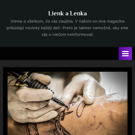
Skip
to
Lienk a Lenka
content
Vieme o všetkom, čo vás zaujíma. V našom on-line magazíne
pribúdajú novinky každý deň. Preto je takmer nemožné, aby sme
vás o niečom neinformovali.