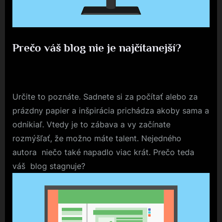
Prečo váš blog nie je najčítanejší?
Posted
9. 7. 2019
By
on
Určite to poznáte. Sadnete si za počítať alebo za
prázdny papier a inšpirácia prichádza akoby sama a
odnikiaľ. Vtedy je to zábava a vy začínate
rozmýšľať, že možno máte talent. Nejedného
autora niečo také napadlo viac krát. Prečo teda
váš blog stagnuje?