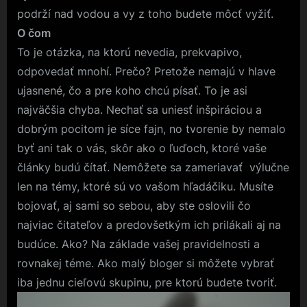
podrží nad vodou a vy z toho budete môcť vyžiť.
O čom
To je otázka, na ktorú nevedia, prekvapivo,
odpovedať mnohí. Prečo? Pretože nemajú v hlave
ujasnené, čo a pre koho chcú písať. To je asi
najväčšia chyba. Nechať sa uniesť inšpiráciou a
dobrým pocitom je síce fajn, no tvorenie by nemalo
byť ani tak o vás, skôr ako o ľuďoch, ktoré vaše
články budú čítať. Nemôžete sa zameriavať výlučne
len na témy, ktoré sú vo vašom hľadáčiku. Musíte
bojovať, aj sami so sebou, aby ste oslovili čo
najviac čitateľov a predovšetkým ich prilákali aj na
budúce. Ako? Na základe vašej pravidelnosti a
rovnakej téme. Ako malý bloger si môžete vybrať
iba jednu cieľovú skupinu, pre ktorú budete tvoriť.