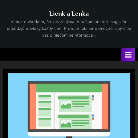
Skip
to
Lienk a Lenka
content
Vieme o všetkom, čo vás zaujíma. V našom on-line magazíne
pribúdajú novinky každý deň. Preto je takmer nemožné, aby sme
vás o niečom neinformovali.