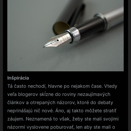
Inšpirácia
Tá často nechodí, hlavne po nejakom čase. Vtedy
veľa blogerov skĺzne do roviny nezaujímavých
článkov a otrepaných názorov, ktoré do debaty
neprinášajú nič nové. Áno, aj takto môžete stratiť
záujem. Neznamená to však, žeby ste mali svojimi
názormi vyslovene poburovať, len aby ste mali o