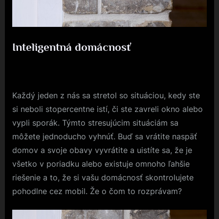
Inteligentná domácnosť
Posted
25. 5. 2019
By
on
Každý jeden z nás sa stretol so situáciou, kedy ste
si neboli stopercentne istí, či ste zavreli okno alebo
vypli sporák. Týmto stresujúcim situáciám sa
môžete jednoducho vyhnúť. Buď sa vrátite naspäť
domov a svoje obavy vyvrátite a uistíte sa, že je
všetko v poriadku alebo existuje omnoho ľahšie
riešenie a to, že si vašu domácnosť skontrolujete
pohodlne cez mobil. Že o čom to rozprávam?