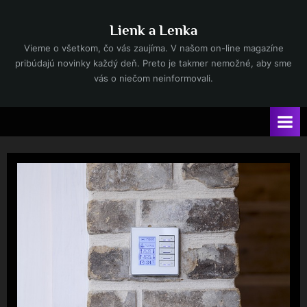
Skip
to
Lienk a Lenka
content
Vieme o všetkom, čo vás zaujíma. V našom on-line magazíne
pribúdajú novinky každý deň. Preto je takmer nemožné, aby sme
vás o niečom neinformovali.