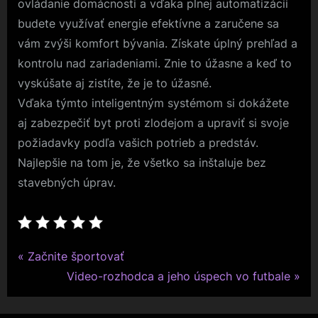
ovládanie domácnosti a vďaka plnej automatizácii
budete využívať energie efektívne a zaručene sa
vám zvýši komfort bývania. Získate úplný prehľad a
kontrolu nad zariadeniami. Znie to úžasne a keď to
vyskúšate aj zistíte, že je to úžasné.
Vďaka týmto inteligentným systémom si dokážete
aj zabezpečiť byt proti zlodejom a upraviť si svoje
požiadavky podľa vašich potrieb a predstáv.
Najlepšie na tom je, že všetko sa inštaluje bez
stavebných úprav.
P
Navigace
Začnite športovať
r
N
Video-rozhodca a jeho úspech vo futbale
pro
e
e
v
x